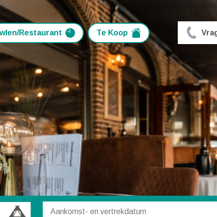
wlen/Restaurant
Te Koop
Vra