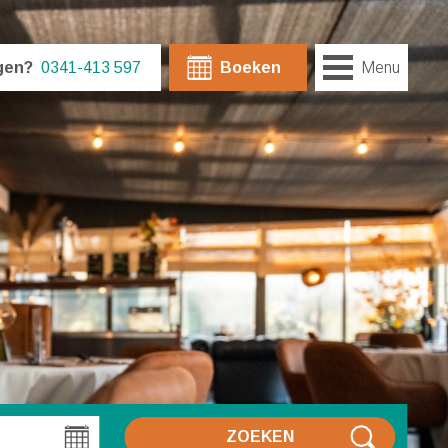
Menu
gen?
0341-413 597
Boeken
ZOEKEN