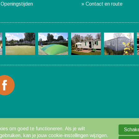
Openingstijden
Contact en route
es om goed te functioneren. Als je wilt
Schakel
ruiken, kan je jouw cookie-instellingen wijzigen.