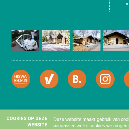
COOKIES OP DEZE
Deze website maakt gebruik van cooki
WEBSITE
aanpassen welke cookies we mogen geb