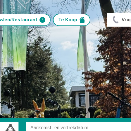
wlen/Restaurant
Te Koop
Vra