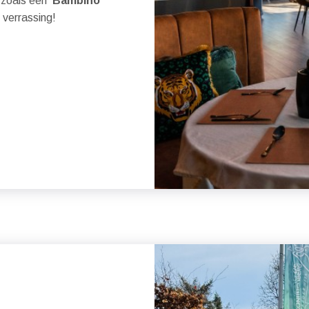
n zoals een
'Bambino
 verrassing!