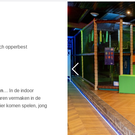
ich opperbest
en
... In de indoor
uren vermaken in de
ier komen spelen, jong