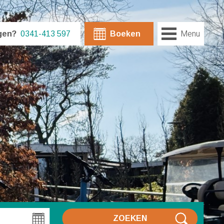
Menu
gen?
0341-413 597
Boeken
ZOEKEN